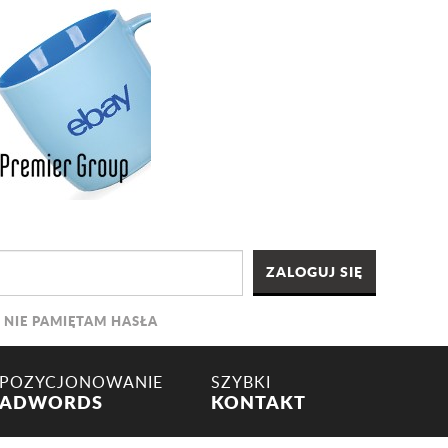
NIE PAMIĘTAM HASŁA
POZYCJONOWANIE
SZYBKI
ADWORDS
KONTAKT