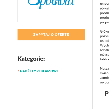
naszy
równi
produ
produk
propo
Główn
ZAPYTAJ O OFERTĘ
pozys
też o
Wycho
rekla
reżys
Kategorie:
tabli
Nasza
GADŻETY REKLAMOWE
świad
zamów
owocn
P