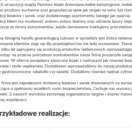
ch propozycji znajdą Państwo leżaki drewniane,meble kampingowe, meble 
eż przybory kuchenne oraz gospodarcze takie jak stojaki na wino lub róż
kcji leżaków i sanek, oraz dodatkowego asortymentu takiego jak oparcia,
cji klient ma możliwość wyboru koloru tkaniny oraz odcienia lazury olej
zycje ze strony konsumentów, każde zamówienie traktujemy priorytetow
ą dźwignią handlu gwarantującą sukcesy w sprzedaży jest dobra reklama. 
kiwanie klientów staje się dla przedsiębiorców nie lada wyzwaniem. Star
d kilku lat zajmujemy się produkcją artykułów reklamowych wprowadzają
dząc na przeciw potrzebom kontrahentów nasza firma poszerzyła swoją d
mowe. W ofercie posiadamy klasyczne leżaki z nadrukami jak również leżak
erskie i stołki wędkarskie. Dodatkowo wprowadziliśmy do naszej produkcji
ce gastronomiczne, szkatułki czy kasetki. Dodaliśmy również nadruk cyfr
 firma jest największym dostawcą leżaków i sanek drewnianych na europe
czące o spełnianiu wszelkich norm bezpieczeństwa. Cechuje nas wysoka ja
ień. Z naszych wyrobów korzystają organizatorzy targów i imprez masow
ej współpracy.
rzykładowe realizacje: