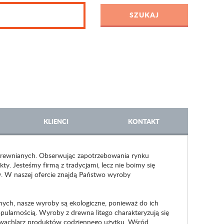
KLIENCI
KONTAKT
 drewnianych. Obserwując zapotrzebowania rynku
y. Jesteśmy firmą z tradycjami, lecz nie boimy się
. W naszej ofercie znajdą Państwo wyroby
ch, nasze wyroby są ekologiczne, ponieważ do ich
ularnością. Wyroby z drewna litego charakteryzują się
 wachlarz produktów codziennego użytku. Wśród