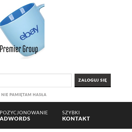
NIE PAMIĘTAM HASŁA
POZYCJONOWANIE
SZYBKI
ADWORDS
KONTAKT