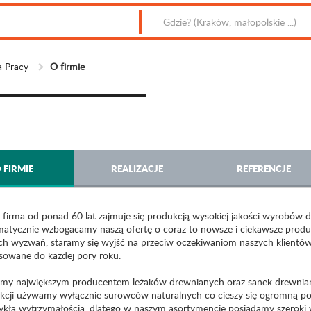
 Pracy
O firmie
 FIRMIE
REALIZACJE
REFERENCJE
 firma od ponad 60 lat zajmuje się produkcją wysokiej jakości wyrobów
matycznie wzbogacamy naszą ofertę o coraz to nowsze i ciekawsze produkt
h wyzwań, staramy się wyjść na przeciw oczekiwaniom naszych klientów
sowane do każdej pory roku.
śmy największym producentem leżaków drewnianych oraz sanek drewniany
kcji używamy wyłącznie surowców naturalnych co cieszy się ogromną pop
ykłą wytrzymałością, dlatego w naszym asortymencie posiadamy szeroki