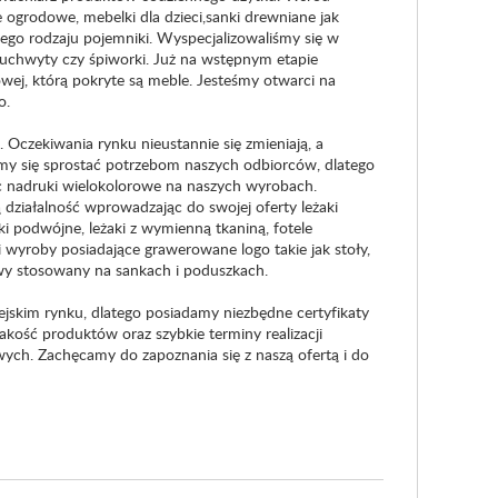
ogrodowe, mebelki dla dzieci,sanki drewniane jak
nego rodzaju pojemniki. Wyspecjalizowaliśmy się w
 uchwyty czy śpiworki. Już na wstępnym etapie
owej, którą pokryte są meble. Jesteśmy otwarci na
o.
Oczekiwania rynku nieustannie się zmieniają, a
amy się sprostać potrzebom naszych odbiorców, dlatego
c nadruki wielokolorowe na naszych wyrobach.
ziałalność wprowadzając do swojej oferty leżaki
i podwójne, leżaki z wymienną tkaniną, fotele
 wyroby posiadające grawerowane logo takie jak stoły,
owy stosowany na sankach i poduszkach.
jskim rynku, dlatego posiadamy niezbędne certyfikaty
kość produktów oraz szybkie terminy realizacji
ych. Zachęcamy do zapoznania się z naszą ofertą i do