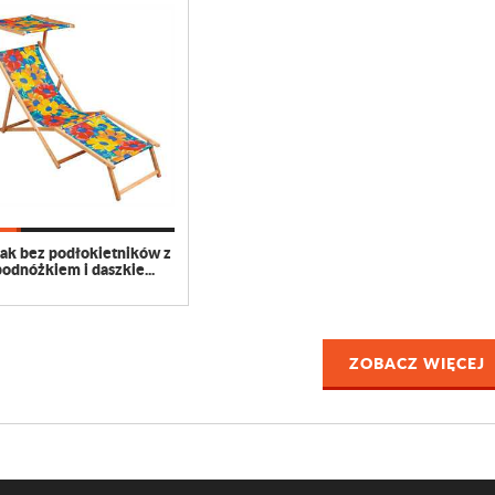
ak bez podłokietników z
podnóżkiem i daszkie...
ZOBACZ WIĘCEJ