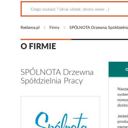
Reklama.pl
Firmy
SPÓLNOTA Drzewna Spółdzielnia
O FIRMIE
SPÓLNOTA Drzewna
O
Spółdzielnia Pracy
Nasza
syste
nowyc
dosto
Jeste
produ
niezw