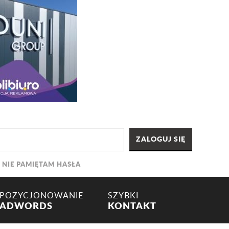
NIE PAMIĘTAM HASŁA
POZYCJONOWANIE
SZYBKI
ADWORDS
KONTAKT