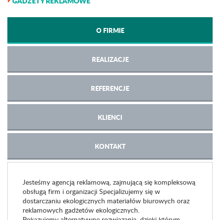
GADŻETY REKLAMOWE
O FIRMIE
REALIZACJE
REFERENCJE
KLIENCI
KONTAKT
Jesteśmy agencją reklamową, zajmującą się kompleksową
obsługą firm i organizacji Specjalizujemy się w
dostarczaniu ekologicznych materiałów biurowych oraz
reklamowych gadżetów ekologicznych.
Pokazujemy alternatywne rozwiązania, dzięki którym