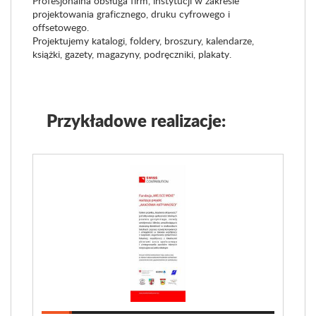
P
rofesjonaln
a
obsług
a
firm, instytucji w zakresie
projektowania graficznego, druku cyfrowego i
offsetowego.
P
rojektujemy
katalogi, foldery, broszury, kalendarze,
ksi
ą
żki, gazety, magazyny, podręczniki, plakaty.
Przykładowe realizacje: