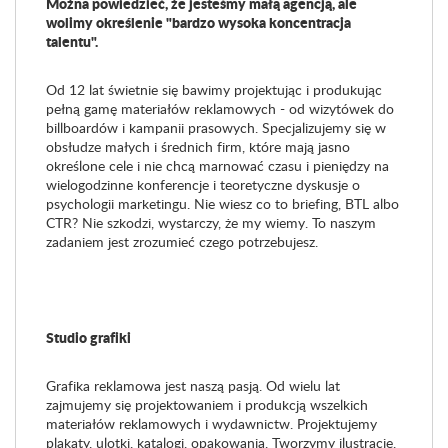
Można powiedzieć, że jesteśmy małą agencją, ale
wolimy określenie "bardzo wysoka koncentracja
talentu".
Od 12 lat świetnie się bawimy projektując i produkując
pełną gamę materiałów reklamowych - od wizytówek do
billboardów i kampanii prasowych. Specjalizujemy się w
obsłudze małych i średnich firm, które mają jasno
określone cele i nie chcą marnować czasu i pieniędzy na
wielogodzinne konferencje i teoretyczne dyskusje o
psychologii marketingu. Nie wiesz co to briefing, BTL albo
CTR? Nie szkodzi, wystarczy, że my wiemy. To naszym
zadaniem jest zrozumieć czego potrzebujesz.
Studio grafiki
Grafika reklamowa jest naszą pasją.
Od wielu lat
zajmujemy się projektowaniem i produkcją wszelkich
materiałów reklamowych i wydawnictw. Projektujemy
plakaty, ulotki, katalogi, opakowania. Tworzymy ilustracje,