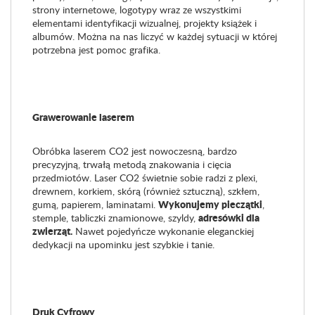
strony internetowe, logotypy wraz ze wszystkimi
elementami identyfikacji wizualnej, projekty książek i
albumów. Można na nas liczyć w każdej sytuacji w której
potrzebna jest pomoc grafika.
Grawerowanie laserem
Obróbka laserem CO2 jest nowoczesną, bardzo
precyzyjną, trwałą metodą znakowania i cięcia
przedmiotów. L
aser CO
2
świetnie sobie radzi z plexi,
drewnem, korkiem, skórą (również sztuczną), szkłem,
Wykonujemy pieczątki
gumą, papierem, laminatami.
,
adresówki dla
stemple, tabliczki znamionowe, szyldy,
zwierząt.
Nawet pojedyńcze wykonanie eleganckiej
dedykacji na upominku jest szybkie i tanie.
Druk Cyfrowy