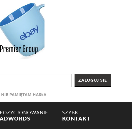
NIE PAMIĘTAM HASŁA
POZYCJONOWANIE
SZYBKI
ADWORDS
KONTAKT