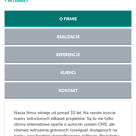
INTERNET
O FIRMIE
REALIZACJE
REFERENCJE
KLIENCI
KONTAKT
Nasza firma istnieje od ponad 10 lat. Na swoim koncie
mamy wdrożonych kilkaset projektów. Są to nie tylko
strony internetowe oparte o autorski system CMS, ale
również wdrożenia gotowych rozwiązań dostępnych na
rynku, oraz bardziej skomplikowane aplikacje. Posiadamy