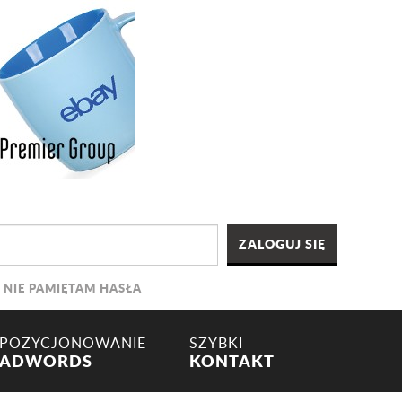
NIE PAMIĘTAM HASŁA
POZYCJONOWANIE
SZYBKI
ADWORDS
KONTAKT