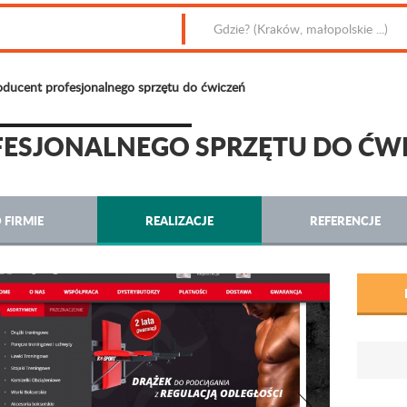
oducent profesjonalnego sprzętu do ćwiczeń
FESJONALNEGO SPRZĘTU DO ĆW
 FIRMIE
REALIZACJE
REFERENCJE