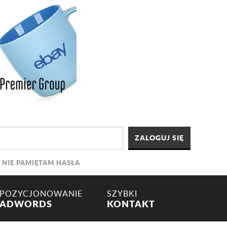
NIE PAMIĘTAM HASŁA
POZYCJONOWANIE
SZYBKI
ADWORDS
KONTAKT