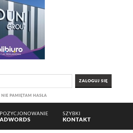
NIE PAMIĘTAM HASŁA
POZYCJONOWANIE
SZYBKI
ADWORDS
KONTAKT