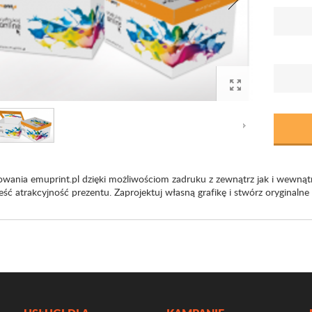
wania emuprint.pl dzięki możliwościom zadruku z zewnątrz jak i wewnąt
eść atrakcyjność prezentu. Zaprojektuj własną grafikę i stwórz oryginaln