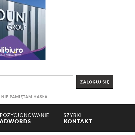
NIE PAMIĘTAM HASŁA
POZYCJONOWANIE
SZYBKI
ADWORDS
KONTAKT