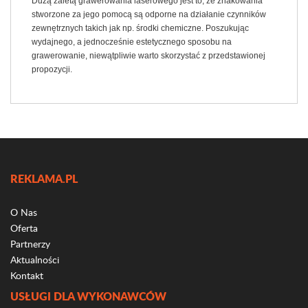
Dużą zaletą grawerowania laserowego jest to, że znakowania
stworzone za jego pomocą są odporne na działanie czynników
zewnętrznych takich jak np. środki chemiczne. Poszukując
wydajnego, a jednocześnie estetycznego sposobu na
grawerowanie, niewątpliwie warto skorzystać z przedstawionej
propozycji.
REKLAMA.PL
O Nas
Oferta
Partnerzy
Aktualności
Kontakt
USŁUGI DLA WYKONAWCÓW