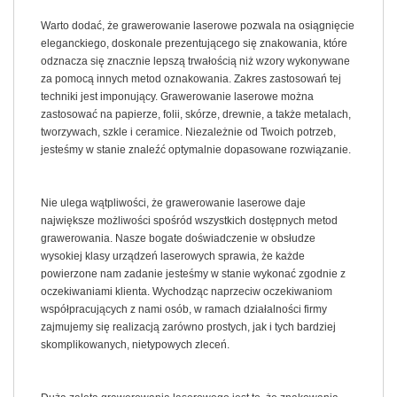
Warto dodać, że grawerowanie laserowe pozwala na osiągnięcie
eleganckiego, doskonale prezentującego się znakowania, które
odznacza się znacznie lepszą trwałością niż wzory wykonywane
za pomocą innych metod oznakowania. Zakres zastosowań tej
techniki jest imponujący. Grawerowanie laserowe można
zastosować na papierze, folii, skórze, drewnie, a także metalach,
tworzywach, szkle i ceramice. Niezależnie od Twoich potrzeb,
jesteśmy w stanie znaleźć optymalnie dopasowane rozwiązanie.
Nie ulega wątpliwości, że grawerowanie laserowe daje
największe możliwości spośród wszystkich dostępnych metod
grawerowania. Nasze bogate doświadczenie w obsłudze
wysokiej klasy urządzeń laserowych sprawia, że każde
powierzone nam zadanie jesteśmy w stanie wykonać zgodnie z
oczekiwaniami klienta. Wychodząc naprzeciw oczekiwaniom
współpracujących z nami osób, w ramach działalności firmy
zajmujemy się realizacją zarówno prostych, jak i tych bardziej
skomplikowanych, nietypowych zleceń.