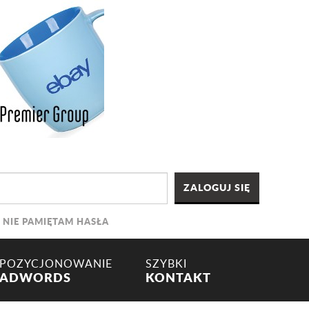
NIE PAMIĘTAM HASŁA
POZYCJONOWANIE
SZYBKI
ADWORDS
KONTAKT