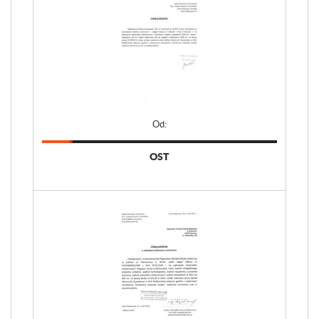
Od:
OST