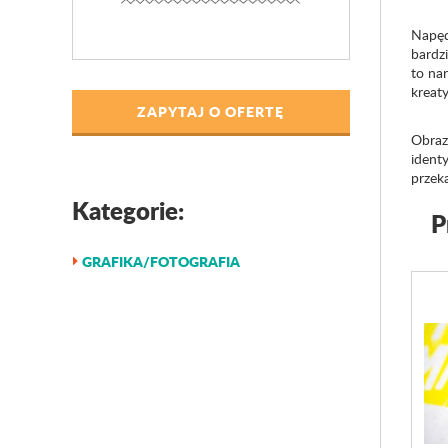
Napęd
bardz
to na
kreat
ZAPYTAJ O OFERTĘ
Obraz,
identy
przeka
Kategorie:
P
GRAFIKA/FOTOGRAFIA