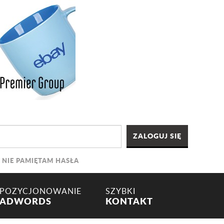
NIE PAMIĘTAM HASŁA
POZYCJONOWANIE
SZYBKI
ADWORDS
KONTAKT