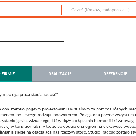
 FIRMIE
REALIZACJE
REFERENCJE
ym polega praca studia radość?
a ona szeroko pojętym projektowaniu wizualnym za pomocą różnych med
smenem, no i swego rodzaju innowatorem. Polega ona przede wszystkim n
ystania języka wizualnego, który dąży do łączenia harmonii i równowagi barw
rdziej w tej pracy lubimy to, że powoduje ona ogromną ciekawość wobec 
liwiania siebie na otaczającą nas rzeczywistość. Studio Radość zostało s