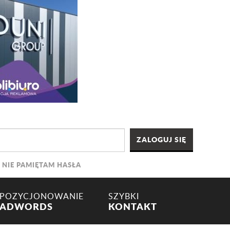
NIE PAMIĘTAM HASŁA
POZYCJONOWANIE
SZYBKI
ADWORDS
KONTAKT