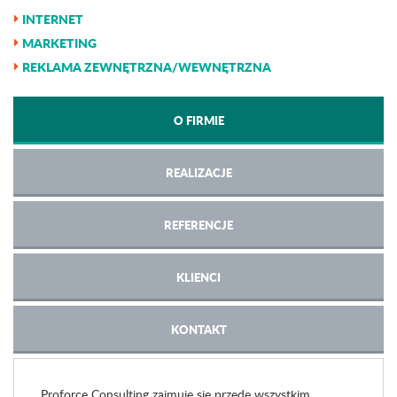
INTERNET
MARKETING
REKLAMA ZEWNĘTRZNA/WEWNĘTRZNA
O FIRMIE
REALIZACJE
REFERENCJE
KLIENCI
KONTAKT
Proforce Consulting zajmuje się przede wszystkim