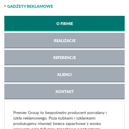
GADŻETY REKLAMOWE
O FIRMIE
REALIZACJE
REFERENCJE
KLIENCI
KONTAKT
Premier Group to bezpośredni producent porcelany i
szkła reklamowego. Poza kubkami i szklankami
produkujemy również świece zapachowe z wosku
sojowego oraz dyfuzory zapachowe z patyczkami.