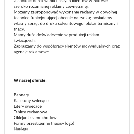
zaspokoić oczekiwania naszych klientów w zakresie
szeroko rozumianej reklamy zewnętrznej.
Możemy zaproponować wykonanie reklamy w dowolnej
technice funkcjonującej obecnie na rynku; posiadamy
własny sprzęt do druku solventowego, ploter termiczny i
tnący.
Mamy duże doświadczenie w produkcji reklam
świecących.
Zapraszamy do współpracy klientów indywidualnych oraz
agencje reklamowe.
W naszej ofercie:
Bannery
Kasetony świecące
Litery świecące
Tablice reklamowe
Oklejanie samochodów
Formy przestrzenne (napisy logo)
Naklejki