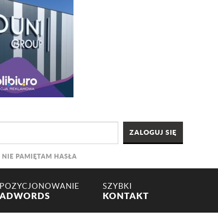
NIE PAMIĘTAM HASŁA
POZYCJONOWANIE
SZYBKI
ADWORDS
KONTAKT