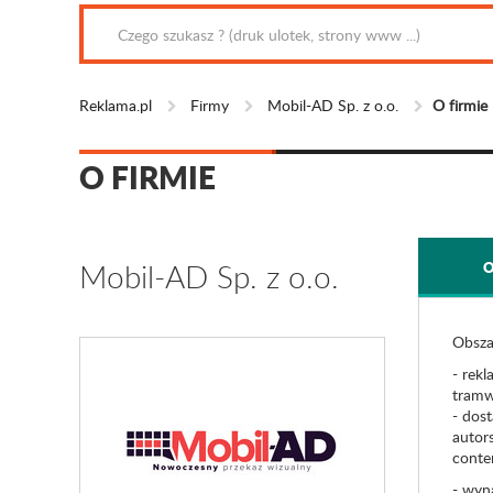
Reklama.pl
Firmy
Mobil-AD Sp. z o.o.
O firmie
O FIRMIE
Mobil-AD Sp. z o.o.
O
Obszar
- rek
tramw
- dos
autor
conte
- wyn