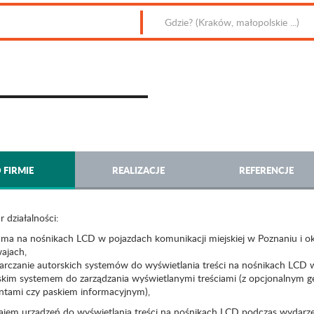
 FIRMIE
REALIZACJE
REFERENCJE
 działalności:
lama na nośnikach LCD w pojazdach komunikacji miejskiej w Poznaniu i ok
ajach,
tarczanie autorskich systemów do wyświetlania treści na nośnikach LCD w
skim systemem do zarządzania wyświetlanymi treściami (z opcjonalnym gen
ntami czy paskiem informacyjnym),
ajem urządzeń do wyświetlania treści na nośnikach LCD podczas wydarze