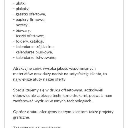
- ulotki;
- plakaty;
- gazetki ofertowe;
- papiery firmowe;
- notesy;
- biuwary;
- teczki ofertowe;
- foldery, katalogi;
- kalendarze trójdzielne;
- kalendarze biurkowe;
- kalendarze listwowane;
Atrakcyjne ceny, wysoka jakość wspomnianych
materiałów oraz duży nacisk na satysfakcję klienta, to
największe atuty naszej oferty.
Specjalizujemy się w druku offsetowym, aczkolwiek
odpowiednie zaplecze techniczne drukarni, pozwala nam
zaoferować wydruki w innych technologiach.
Oprócz druku, oferujemy naszym klientom także projekty
graficzne.
Zapraszamy do współpracy