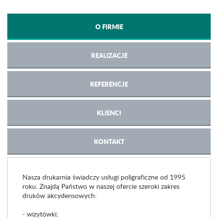
O FIRMIE
REALIZACJE
REFERENCJE
KLIENCI
KONTAKT
Nasza drukarnia świadczy usługi poligraficzne od 1995
roku. Znajdą Państwo w naszej ofercie szeroki zakres
druków akcydensowych:
- wizytówki;