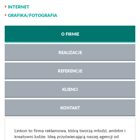
INTERNET
GRAFIKA/FOTOGRAFIA
O FIRMIE
REALIZACJE
REFERENCJE
KLIENCI
KONTAKT
Linkon to firma reklamowa, którą tworzą młodzi, ambitni i
kreatywni ludzie. Ideą przyświecającą naszej agencji od