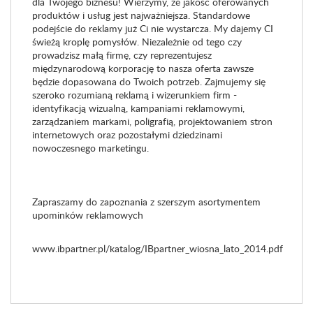
dla Twojego biznesu! Wierzymy, że jakość oferowanych
produktów i usług jest najważniejsza. Standardowe
podejście do reklamy już Ci nie wystarcza. My dajemy CI
świeżą kroplę pomysłów. Niezależnie od tego czy
prowadzisz małą firmę, czy reprezentujesz
międzynarodową korporację to nasza oferta zawsze
będzie dopasowana do Twoich potrzeb. Zajmujemy się
szeroko rozumianą reklamą i wizerunkiem firm -
identyfikacją wizualną, kampaniami reklamowymi,
zarządzaniem markami, poligrafią, projektowaniem stron
internetowych oraz pozostałymi dziedzinami
nowoczesnego marketingu.
Zapraszamy do zapoznania z szerszym asortymentem
upominków reklamowych
www.ibpartner.pl/katalog/IBpartner_wiosna_lato_2014.pdf