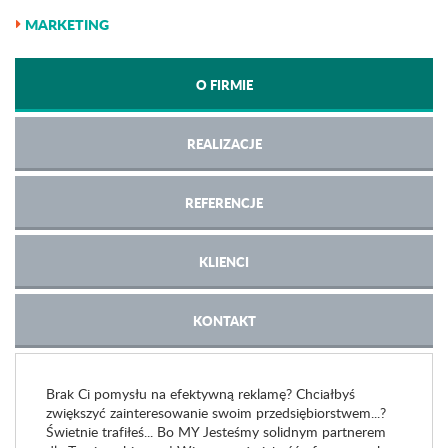
MARKETING
O FIRMIE
REALIZACJE
REFERENCJE
KLIENCI
KONTAKT
Brak Ci pomysłu na efektywną reklamę? Chciałbyś
zwiększyć zainteresowanie swoim przedsiębiorstwem...?
Świetnie trafiłeś... Bo MY Jesteśmy solidnym partnerem