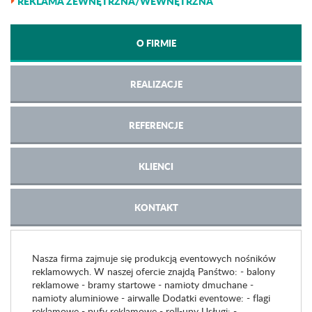
REKLAMA ZEWNĘTRZNA/WEWNĘTRZNA
O FIRMIE
REALIZACJE
REFERENCJE
KLIENCI
KONTAKT
Nasza firma zajmuje się produkcją eventowych nośników
reklamowych. W naszej ofercie znajdą Panśtwo: - balony
reklamowe - bramy startowe - namioty dmuchane -
namioty aluminiowe - airwalle Dodatki eventowe: - flagi
reklamowe - pufy reklamowe - roll-upy Usługi: -