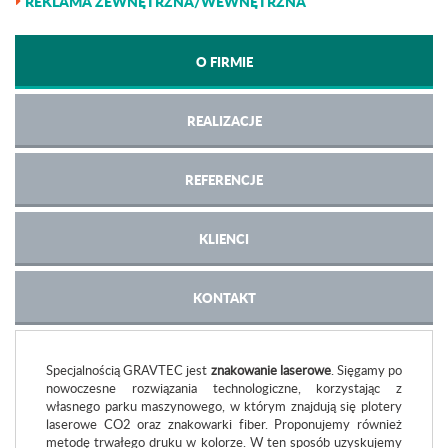
REKLAMA ZEWNĘTRZNA/WEWNĘTRZNA
O FIRMIE
REALIZACJE
REFERENCJE
KLIENCI
KONTAKT
Specjalnością GRAVTEC jest
znakowanie laserowe
. Sięgamy po
nowoczesne rozwiązania technologiczne, korzystając z
własnego parku maszynowego, w którym znajdują się plotery
laserowe CO2 oraz znakowarki fiber. Proponujemy również
metodę trwałego druku w kolorze. W ten sposób uzyskujemy