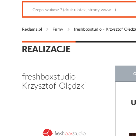
Reklama.pl
Firmy
freshboxstudio - Krzysztof Olędzk
REALIZACJE
freshboxstudio -
O
Krzysztof Olędzki
U