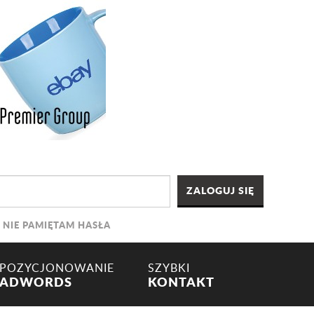
NIE PAMIĘTAM HASŁA
POZYCJONOWANIE
SZYBKI
ADWORDS
KONTAKT