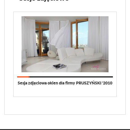
Sesja zdjęciowa okien dla firmy PRUSZYŃSKI '2010