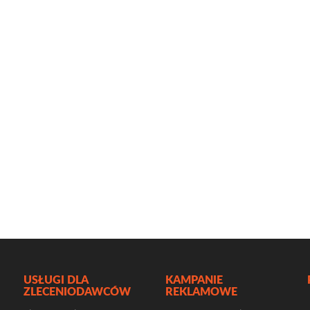
USŁUGI DLA
KAMPANIE
ZLECENIODAWCÓW
REKLAMOWE