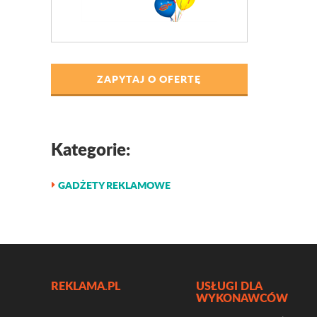
ZAPYTAJ O OFERTĘ
Kategorie:
GADŻETY REKLAMOWE
REKLAMA.PL
USŁUGI DLA
WYKONAWCÓW