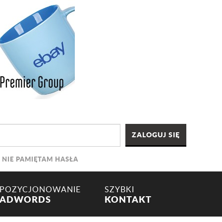
NIE PAMIĘTAM HASŁA
POZYCJONOWANIE
SZYBKI
ADWORDS
KONTAKT