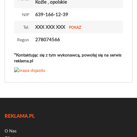
Koźle , opolskie
639-166-12-39
NIP
XXX XXX XXX
Tel.
POKAŻ
278074566
Regon
*Kontaktując się z tym wykonawcą, powołaj się na serwis
reklama.pl
REKLAMA.PL
O Nas