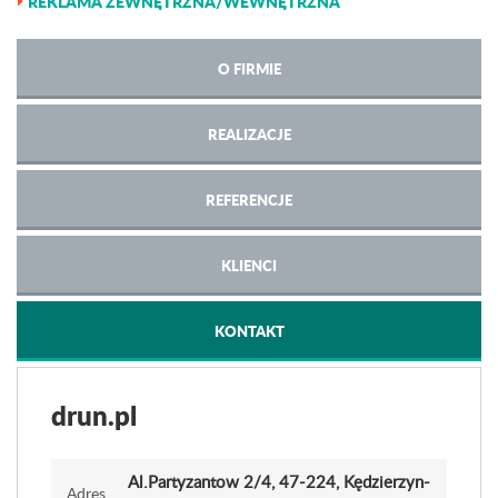
REKLAMA ZEWNĘTRZNA/WEWNĘTRZNA
O FIRMIE
REALIZACJE
REFERENCJE
KLIENCI
KONTAKT
drun.pl
Al.Partyzantow 2
/4
, 47-224, Kędzierzyn-
Adres