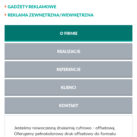
GADŻETY REKLAMOWE
REKLAMA ZEWNĘTRZNA/WEWNĘTRZNA
O FIRMIE
REALIZACJE
REFERENCJE
KLIENCI
KONTAKT
Jesteśmy nowoczesną drukarnią cyfrowo - offsetową.
Oferujemy pełnokolorowy druk offsetowy do formatu