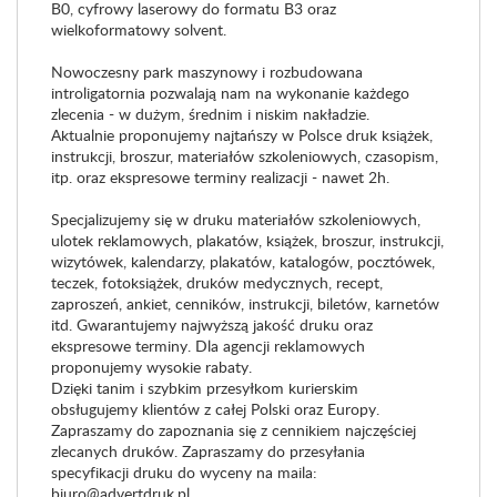
B0, cyfrowy laserowy do formatu B3 oraz
wielkoformatowy solvent.
Nowoczesny park maszynowy i rozbudowana
introligatornia pozwalają nam na wykonanie każdego
zlecenia - w dużym, średnim i niskim nakładzie.
Aktualnie proponujemy najtańszy w Polsce druk książek,
instrukcji, broszur, materiałów szkoleniowych, czasopism,
itp. oraz ekspresowe terminy realizacji - nawet 2h.
Specjalizujemy się w druku materiałów szkoleniowych,
ulotek reklamowych, plakatów, książek, broszur, instrukcji,
wizytówek, kalendarzy, plakatów, katalogów, pocztówek,
teczek, fotoksiążek, druków medycznych, recept,
zaproszeń, ankiet, cenników, instrukcji, biletów, karnetów
itd. Gwarantujemy najwyższą jakość druku oraz
ekspresowe terminy. Dla agencji reklamowych
proponujemy wysokie rabaty.
Dzięki tanim i szybkim przesyłkom kurierskim
obsługujemy klientów z całej Polski oraz Europy.
Zapraszamy do zapoznania się z cennikiem najczęściej
zlecanych druków. Zapraszamy do przesyłania
specyfikacji druku do wyceny na maila:
biuro@advertdruk.pl