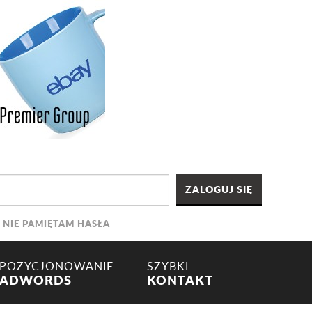
NIE PAMIĘTAM HASŁA
POZYCJONOWANIE
SZYBKI
ADWORDS
KONTAKT