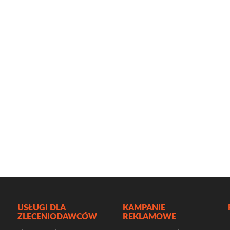
USŁUGI DLA
KAMPANIE
ZLECENIODAWCÓW
REKLAMOWE