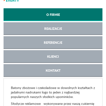
EVENTY
O FIRMIE
REALIZACJE
REFERENCJE
KLIENCI
KONTAKT
Batony zbożowe i czekoladowe w dowolnych kształtach z
jadalnymi nadrukami logo to jeden z najbardziej
popularnych naszych słodkich upominków.
Słodycze reklamowe wykonywane przez naszą cukiernię