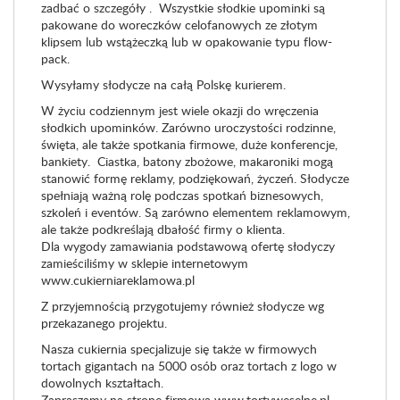
zadbać o szczegóły . Wszystkie słodkie upominki są
pakowane do woreczków celofanowych ze złotym
klipsem lub wstążeczką lub w opakowanie typu flow-
pack.
Wysyłamy słodycze na całą Polskę kurierem.
W życiu codziennym jest wiele okazji do wręczenia
słodkich upominków. Zarówno uroczystości rodzinne,
święta, ale także spotkania firmowe, duże konferencje,
bankiety. Ciastka, batony zbożowe, makaroniki mogą
stanowić formę reklamy, podziękowań, życzeń. Słodycze
spełniają ważną rolę podczas spotkań biznesowych,
szkoleń i eventów. Są zarówno elementem reklamowym,
ale także podkreślają dbałość firmy o klienta.
Dla wygody zamawiania podstawową ofertę słodyczy
zamieściliśmy w sklepie internetowym
www.cukierniareklamowa.pl
Z przyjemnością przygotujemy również słodycze wg
przekazanego projektu.
Nasza cukiernia specjalizuje się także w firmowych
tortach gigantach na 5000 osób oraz tortach z logo w
dowolnych kształtach.
Zapraszamy na stronę firmową www.tortyweselne.pl,