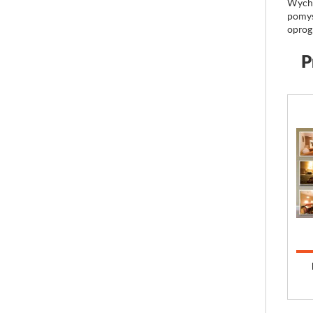
Wycho
pomysł
oprog
P