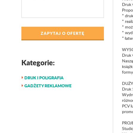
Druk 
Propo
* druk
* real
* moż
* wydr
ZAPYTAJ O OFERTĘ
* łatw
WYSO
Druk 
Kategorie:
Naszą 
książk
formy
DRUK I POLIGRAFIA
DUŻY
GADŻETY REKLAMOWE
Druk 
Wydru
różno
PCV l
promo
PROJ
Studio