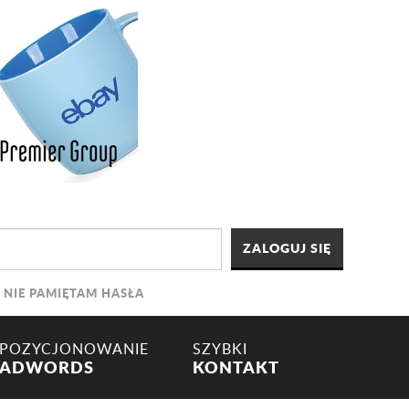
NIE PAMIĘTAM HASŁA
POZYCJONOWANIE
SZYBKI
ADWORDS
KONTAKT