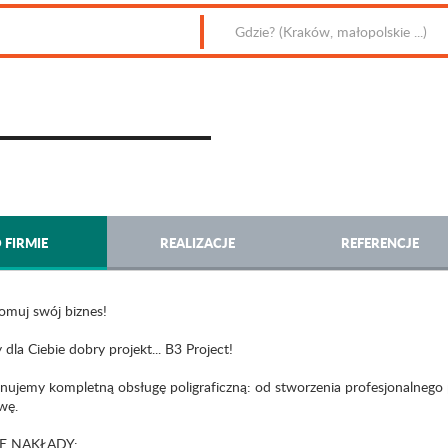
 FIRMIE
REALIZACJE
REFERENCJE
muj swój biznes!
la Ciebie dobry projekt... B3 Project!
nujemy kompletną obsługę poligraficzną: od stworzenia profesjonalnego p
wę.
IE NAKŁADY: