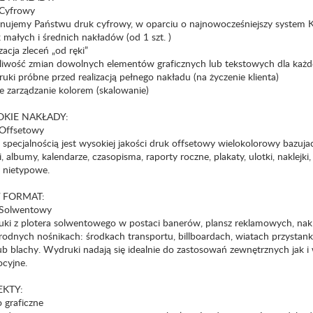
Cyfrowy
nujemy Państwu druk cyfrowy, w oparciu o najnowocześniejszy system K
 małych i średnich nakładów (od 1 szt. )
izacja zleceń „od ręki”
liwość zmian dowolnych elementów graficznych lub tekstowych dla każdej k
uki próbne przed realizacją pełnego nakładu (na życzenie klienta)
e zarządzanie kolorem (skalowanie)
KIE NAKŁADY:
Offsetowy
specjalnością jest wysokiej jakości druk offsetowy wielokolorowy bazujac
i, albumy, kalendarze, czasopisma, raporty roczne, plakaty, ulotki, naklejk
 nietypowe.
 FORMAT:
Solwentowy
ki z plotera solwentowego w postaci banerów, plansz reklamowych, na
rodnych nośnikach: środkach transportu, billboardach, wiatach przystan
ub blachy. Wydruki nadają się idealnie do zastosowań zewnętrznych jak i
cyjne.
EKTY:
 graficzne