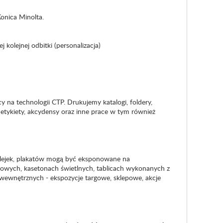
onica Minolta.
olejnej odbitki (personalizacja)
y na technologii CTP. Drukujemy katalogi, foldery,
i, etykiety, akcydensy oraz inne prace w tym również
klejek, plakatów mogą być eksponowane na
kowych, kasetonach świetlnych, tablicach wykonanych z
 wewnętrznych - ekspozycje targowe, sklepowe, akcje