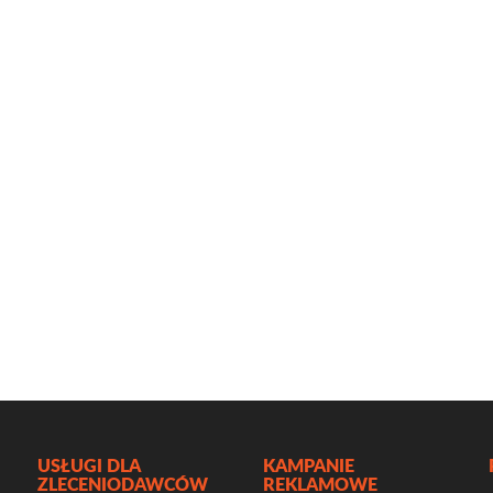
USŁUGI DLA
KAMPANIE
ZLECENIODAWCÓW
REKLAMOWE