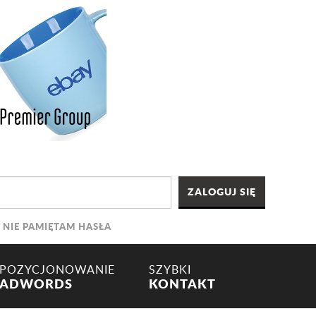
NIE PAMIĘTAM HASŁA
POZYCJONOWANIE
SZYBKI
ADWORDS
KONTAKT