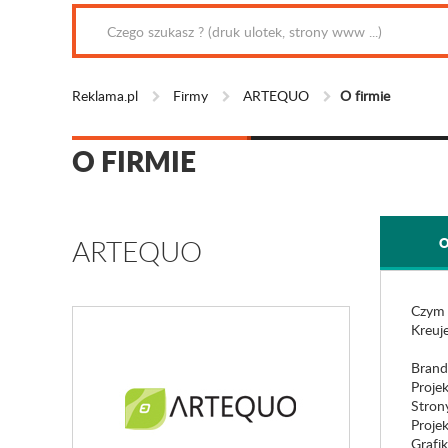
Reklama.pl
Firmy
ARTEQUO
O firmie
O FIRMIE
ARTEQUO
O
Czym 
Kreuj
Brand
Projek
Stron
Proje
Grafi