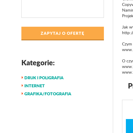
Copyw
Nami
Proje
Jak w
http:
ZAPYTAJ O OFERTĘ
Czym 
www.b
Kategorie:
O czy
www.f
www.t
DRUK I POLIGRAFIA
P
INTERNET
GRAFIKA/FOTOGRAFIA