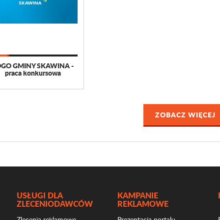
OGO GMINY SKAWINA -
praca konkursowa
ZOBACZ WIĘCEJ
USŁUGI DLA
KAMPANIE
ZLECENIODAWCÓW
REKLAMOWE
Zlecenia reklamowe
Prezentacja portalu