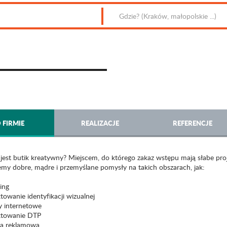
 FIRMIE
REALIZACJE
REFERENCJE
jest butik kreatywny? Miejscem, do którego zakaz wstępu mają słabe proj
emy dobre, mądre i przemyślane pomysły na takich obszarach, jak:
ing
towanie identyfikacji wizualnej
y internetowe
ktowanie DTP
ka reklamowa