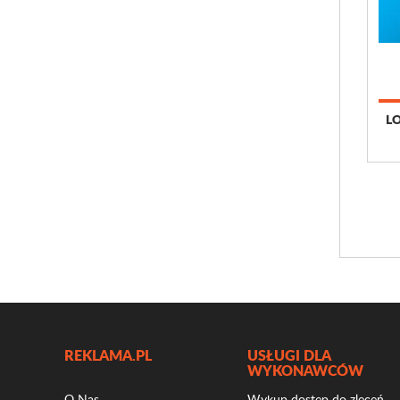
L
REKLAMA.PL
USŁUGI DLA
WYKONAWCÓW
O Nas
Wykup dostęp do zleceń