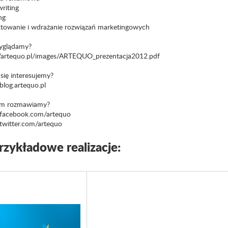
riting
ng
ktowanie i wdrażanie rozwiązań marketingowych
yglądamy?
//artequo.pl/images/ARTEQUO_prezentacja2012.pdf
się interesujemy?
log.artequo.pl
m rozmawiamy?
acebook.com/artequo
witter.com/artequo
rzykładowe realizacje: