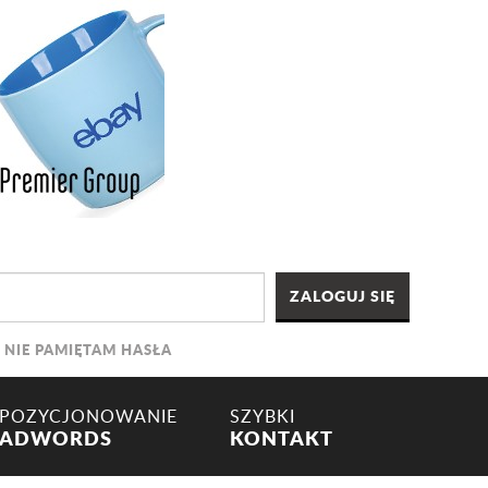
NIE PAMIĘTAM HASŁA
POZYCJONOWANIE
SZYBKI
ADWORDS
KONTAKT