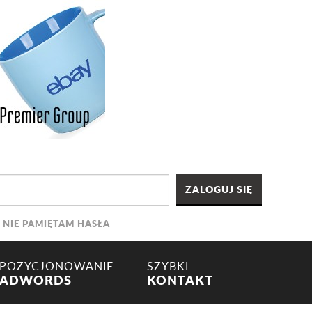
NIE PAMIĘTAM HASŁA
POZYCJONOWANIE
SZYBKI
ADWORDS
KONTAKT