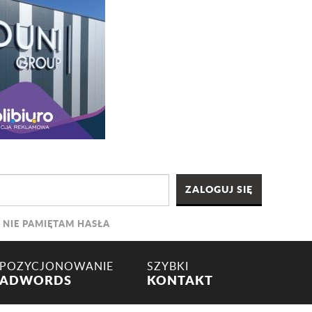
NIE PAMIĘTAM HASŁA
POZYCJONOWANIE
SZYBKI
ADWORDS
KONTAKT