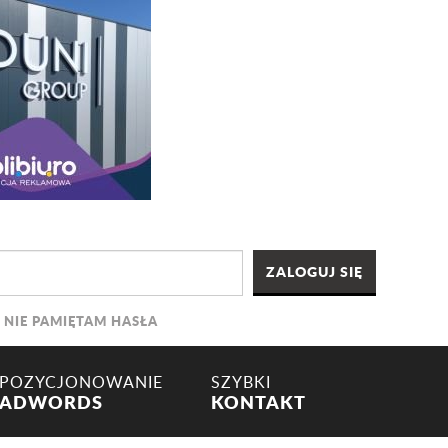
NIE PAMIĘTAM HASŁA
POZYCJONOWANIE
SZYBKI
ADWORDS
KONTAKT