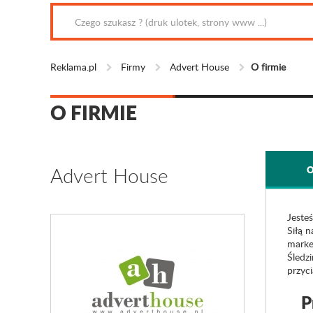
Reklama.pl
Firmy
Advert House
O firmie
O FIRMIE
Advert House
O
Jeste
Siłą 
marke
Śledz
przyci
P