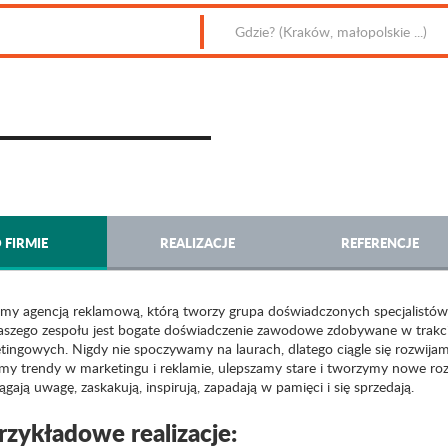
 FIRMIE
REALIZACJE
REFERENCJE
śmy agencją reklamową, którą tworzy grupa doświadczonych specjalistów 
naszego zespołu jest bogate doświadczenie zawodowe zdobywane w trakcie
tingowych. Nigdy nie spoczywamy na laurach, dlatego ciągle się rozwijam
imy trendy w marketingu i reklamie, ulepszamy stare i tworzymy nowe ro
ągają uwagę, zaskakują, inspirują, zapadają w pamięci i się sprzedają.
rzykładowe realizacje: