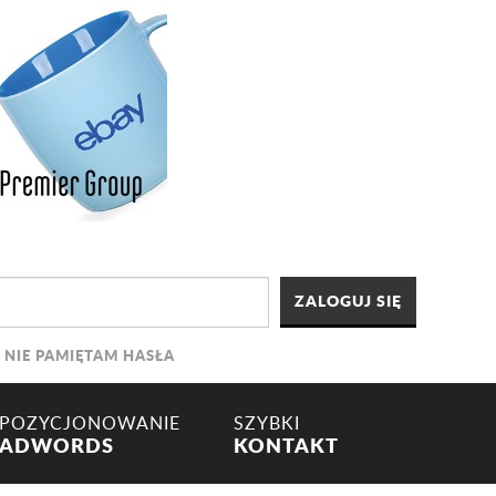
NIE PAMIĘTAM HASŁA
POZYCJONOWANIE
SZYBKI
ADWORDS
KONTAKT