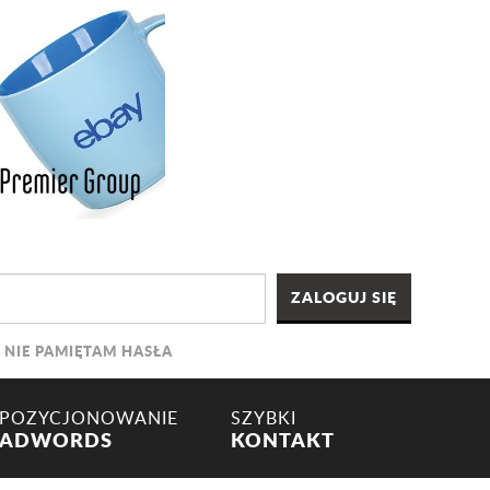
NIE PAMIĘTAM HASŁA
POZYCJONOWANIE
SZYBKI
ADWORDS
KONTAKT