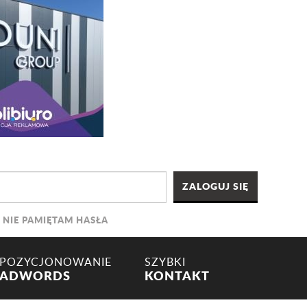
NIE PAMIĘTAM HASŁA
POZYCJONOWANIE
SZYBKI
ADWORDS
KONTAKT