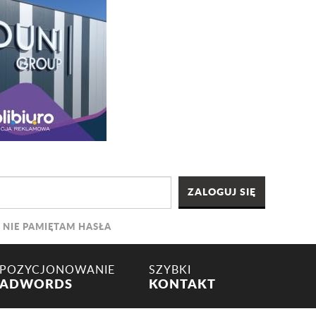
NIE PAMIĘTAM HASŁA
POZYCJONOWANIE
SZYBKI
ADWORDS
KONTAKT