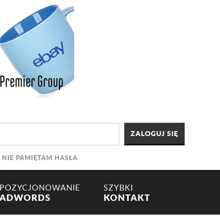
NIE PAMIĘTAM HASŁA
POZYCJONOWANIE
SZYBKI
ADWORDS
KONTAKT