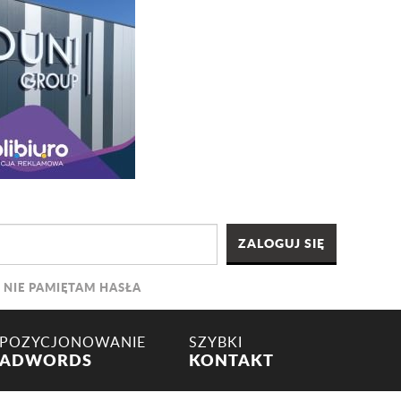
NIE PAMIĘTAM HASŁA
POZYCJONOWANIE
SZYBKI
ADWORDS
KONTAKT