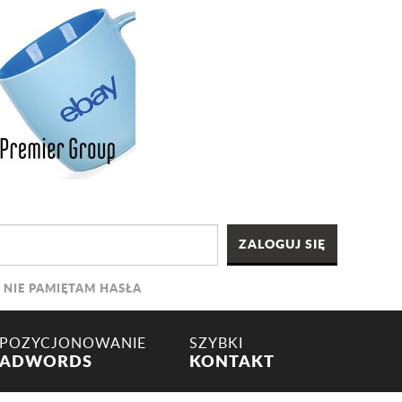
NIE PAMIĘTAM HASŁA
POZYCJONOWANIE
SZYBKI
ADWORDS
KONTAKT