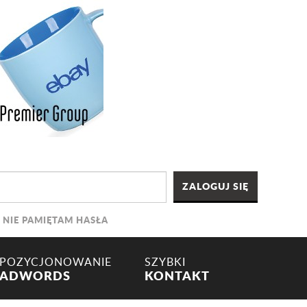
NIE PAMIĘTAM HASŁA
POZYCJONOWANIE
SZYBKI
ADWORDS
KONTAKT