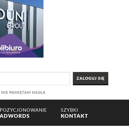
NIE PAMIĘTAM HASŁA
POZYCJONOWANIE
SZYBKI
ADWORDS
KONTAKT