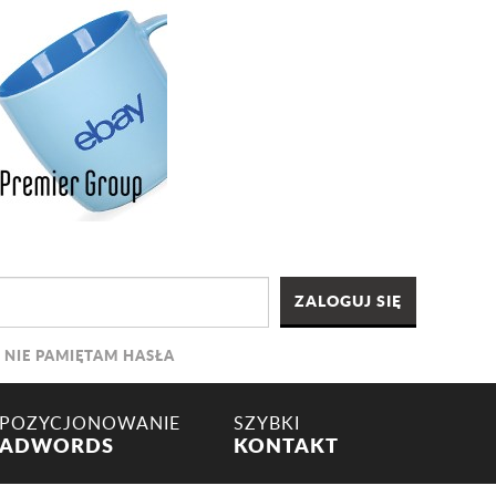
NIE PAMIĘTAM HASŁA
POZYCJONOWANIE
SZYBKI
ADWORDS
KONTAKT