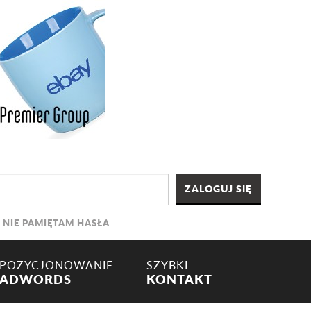
NIE PAMIĘTAM HASŁA
POZYCJONOWANIE
SZYBKI
ADWORDS
KONTAKT